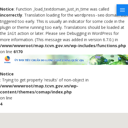
Notice
: Function _load_textdomain_just_in_time was called
incorrectly
. Translation loading for the
domain was
wordpress-seo
triggered too early. This is usually an indicator for some code in the
plugin or theme running too early. Translations should be loaded at
the
action or later. Please see
Debugging in WordPress
for
init
more information. (This message was added in version 6.7.0.) in
/www/wwwroot/map.tcvn.gov.vn/wp-includes/functions.php
on line
6170
Notice
: Trying to get property 'results' of non-object in
/www/wwwroot/map.tcvn.gov.vn/wp-
content/themes/comap/index.php
on line
4