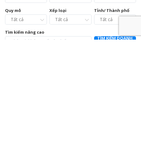
Quy mô
Xếp loại
Tỉnh/ Thành phố
Tìm kiếm nâng cao
TÌM KIẾM DOANH
NGHIỆP
Chi cục Chăn nuôi và Thú y tỉnh Vĩnh Phúc – Trạm Chẩn
đoán xét nghiệm và Điều trị bệnh động vật
0211.3728021
392a Mê Linh, phường Liên Bảo, thành phố Vĩnh Yên, tỉnh Vĩnh
Phúc
Chi nhánh Công ty Cổ phần Cấp nước Hà Tĩnh – Trung
tâm Dịch vụ và Kiểm định đồng hồ nước
0915064586
Số 01 Đường Nguyễn Hoành Từ, khối phố 3, phường Đại Nại,
thành phố Hà Tĩnh, tỉnh Hà Tĩnh
Chi nhánh Công ty Cổ phần Giám định EUROCONTROL
024.39714342