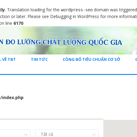
tly
. Translation loading for the
domain was triggered t
wordpress-seo
ction or later. Please see
Debugging in WordPress
for more informati
on line
6170
L VỀ TBT
TIN TỨC
CÔNG BỐ TIÊU CHUẨN CƠ SỞ
/index.php