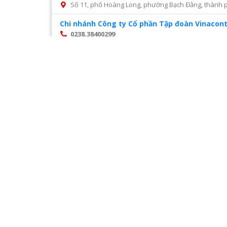
Số 11, phố Hoàng Long, phường Bạch Đằng, thành p
Chi nhánh Công ty Cổ phần Tập đoàn Vinacont
0238.38400299
Số 14, Mai Hắc Đế, thành phố Vinh, tỉnh Nghệ An
Chi nhánh Công ty Cổ phần tư vấn xây dựng đ
028 22216468
Số 45 đường số 2, phường Trường Thọ, thành phố 
Chi nhánh Công ty CP Cấp nước Hà Tĩnh – Tru
0987327676
Số 01 Đường Nguyễn Hoành Từ, khối phố 3, phường Đ
Chi nhánh Công ty CP Giám định Đại Việt tại H
024. 38521118
Số 10 Ngõ 3 Đặng Văn Ngữ phường Trung tự Đống Đ
Chi nhánh Công ty CP VIWACO – Trung tâm cơ
0986441908
Trạm tiếp áp Khu D, Ngõ 9, Đường Khuất Duy Tiến
Hà Nội
Trang
1
/
28
Chi nhánh Công ty TNHH Dịch vụ giám định Á