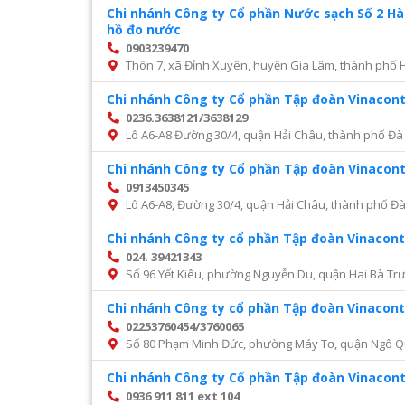
Chi nhánh Công ty Cổ phần Nước sạch Số 2 H
hồ đo nước
0903239470
Thôn 7, xã Đỉnh Xuyên, huyện Gia Lâm, thành phố 
Chi nhánh Công ty Cổ phần Tập đoàn Vinacon
0236.3638121/3638129
Lô A6-A8 Đường 30/4, quận Hải Châu, thành phố Đà
Chi nhánh Công ty Cổ phần Tập đoàn Vinacon
0913450345
Lô A6-A8, Đường 30/4, quận Hải Châu, thành phố Đ
Chi nhánh Công ty cổ phần Tập đoàn Vinacont
024. 39421343
Số 96 Yết Kiêu, phường Nguyễn Du, quận Hai Bà Trư
Chi nhánh Công ty cổ phần Tập đoàn Vinacont
02253760454/3760065
Số 80 Phạm Minh Đức, phường Máy Tơ, quận Ngô Q
Chi nhánh Công ty Cổ phần Tập đoàn Vinacon
0936 911 811 ext 104