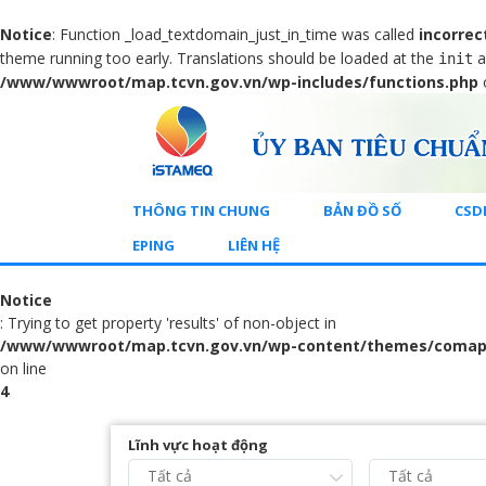
Notice
: Function _load_textdomain_just_in_time was called
incorrec
theme running too early. Translations should be loaded at the
a
init
/www/wwwroot/map.tcvn.gov.vn/wp-includes/functions.php
THÔNG TIN CHUNG
BẢN ĐỒ SỐ
CSD
EPING
LIÊN HỆ
Notice
: Trying to get property 'results' of non-object in
/www/wwwroot/map.tcvn.gov.vn/wp-content/themes/comap
on line
4
Lĩnh vực hoạt động