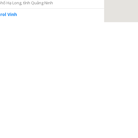
hố Hạ Long, tỉnh Quảng Ninh
rol Vinh
iện 2
Thủ Đức, thành phố Hồ Chí Minh
ng tâm Dịch vụ và Kiểm định Đồng hồ nước
ại Nại, thành phố Hà Tĩnh, tỉnh Hà Tĩnh
à Nội
a, Hà Nội
 điện
, phường Thanh Xuân Bắc, quận Thanh Xuân, thành phố
TIẾP TỤC
 Châu