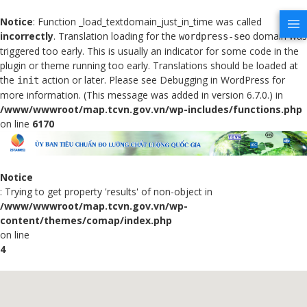
Notice
: Function _load_textdomain_just_in_time was called
incorrectly
. Translation loading for the
domain was
wordpress-seo
triggered too early. This is usually an indicator for some code in the
plugin or theme running too early. Translations should be loaded at
the
action or later. Please see
Debugging in WordPress
for
init
more information. (This message was added in version 6.7.0.) in
/www/wwwroot/map.tcvn.gov.vn/wp-includes/functions.php
on line
6170
Notice
: Trying to get property 'results' of non-object in
/www/wwwroot/map.tcvn.gov.vn/wp-
content/themes/comap/index.php
on line
4