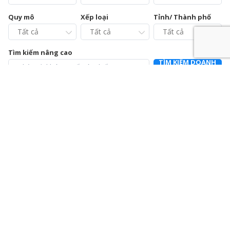
Quy mô
Xếp loại
Tỉnh/ Thành phố
Tìm kiếm nâng cao
TÌM KIẾM DOANH
NGHIỆP
Chi cục Chăn nuôi và Thú y tỉnh Vĩnh Phúc – Trạm Chẩn
đoán xét nghiệm và Điều trị bệnh động vật
0211.3728021
392a Mê Linh, phường Liên Bảo, thành phố Vĩnh Yên, tỉnh Vĩnh
Phúc
Chi nhánh Công ty Cổ phần Cấp nước Hà Tĩnh – Trung
tâm Dịch vụ và Kiểm định đồng hồ nước
0915064586
Số 01 Đường Nguyễn Hoành Từ, khối phố 3, phường Đại Nại,
thành phố Hà Tĩnh, tỉnh Hà Tĩnh
Chi nhánh Công ty Cổ phần Giám định EUROCONTROL
024.39714342