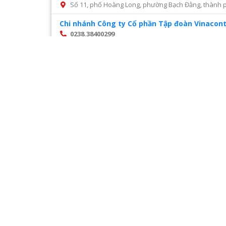
Số 11, phố Hoàng Long, phường Bạch Đằng, thành p
Chi nhánh Công ty Cổ phần Tập đoàn Vinacont
0238.38400299
Số 14, Mai Hắc Đế, thành phố Vinh, tỉnh Nghệ An
Chi nhánh Công ty Cổ phần tư vấn xây dựng đ
028 22216468
Số 45 đường số 2, phường Trường Thọ, thành phố 
Chi nhánh Công ty CP Cấp nước Hà Tĩnh – Tru
0987327676
Số 01 Đường Nguyễn Hoành Từ, khối phố 3, phường Đ
Chi nhánh Công ty CP Giám định Đại Việt tại H
024. 38521118
Số 10 Ngõ 3 Đặng Văn Ngữ phường Trung tự Đống Đ
Chi nhánh Công ty CP VIWACO – Trung tâm cơ
0986441908
Trạm tiếp áp Khu D, Ngõ 9, Đường Khuất Duy Tiến
Hà Nội
Trang
1
/
28
Chi nhánh Công ty TNHH Dịch vụ giám định Á