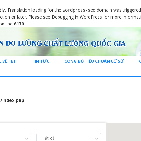
tly
. Translation loading for the
domain was triggered t
wordpress-seo
ction or later. Please see
Debugging in WordPress
for more informati
on line
6170
L VỀ TBT
TIN TỨC
CÔNG BỐ TIÊU CHUẨN CƠ SỞ
/index.php