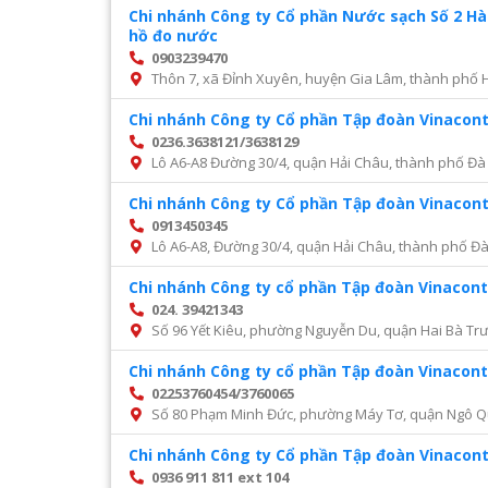
Chi nhánh Công ty Cổ phần Nước sạch Số 2 H
hồ đo nước
0903239470
Thôn 7, xã Đỉnh Xuyên, huyện Gia Lâm, thành phố 
Chi nhánh Công ty Cổ phần Tập đoàn Vinacon
0236.3638121/3638129
Lô A6-A8 Đường 30/4, quận Hải Châu, thành phố Đà
Chi nhánh Công ty Cổ phần Tập đoàn Vinacon
0913450345
Lô A6-A8, Đường 30/4, quận Hải Châu, thành phố Đ
Chi nhánh Công ty cổ phần Tập đoàn Vinacont
024. 39421343
Số 96 Yết Kiêu, phường Nguyễn Du, quận Hai Bà Trư
Chi nhánh Công ty cổ phần Tập đoàn Vinacont
02253760454/3760065
Số 80 Phạm Minh Đức, phường Máy Tơ, quận Ngô Q
Chi nhánh Công ty Cổ phần Tập đoàn Vinacon
0936 911 811 ext 104