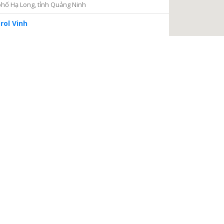
hố Hạ Long, tỉnh Quảng Ninh
rol Vinh
iện 2
Thủ Đức, thành phố Hồ Chí Minh
ng tâm Dịch vụ và Kiểm định Đồng hồ nước
ại Nại, thành phố Hà Tĩnh, tỉnh Hà Tĩnh
à Nội
a, Hà Nội
 điện
, phường Thanh Xuân Bắc, quận Thanh Xuân, thành phố
TIẾP TỤC
 Châu