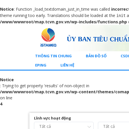
Notice
: Function _load_textdomain_just_in_time was called
incorrec
theme running too early. Translations should be loaded at the
a
init
/www/wwwroot/map.tcvn.gov.vn/wp-includes/functions.php
THÔNG TIN CHUNG
BẢN ĐỒ SỐ
CSD
EPING
LIÊN HỆ
Notice
: Trying to get property 'results' of non-object in
/www/wwwroot/map.tcvn.gov.vn/wp-content/themes/comap
on line
4
Lĩnh vực hoạt động