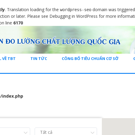
tly
. Translation loading for the
domain was triggered t
wordpress-seo
ction or later. Please see
Debugging in WordPress
for more informati
on line
6170
L VỀ TBT
TIN TỨC
CÔNG BỐ TIÊU CHUẨN CƠ SỞ
/index.php