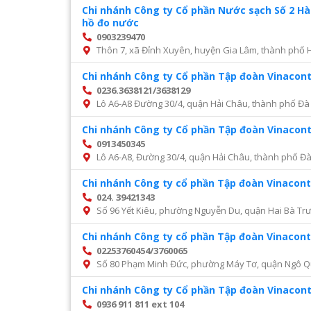
Chi nhánh Công ty Cổ phần Nước sạch Số 2 H
hồ đo nước
0903239470
Thôn 7, xã Đỉnh Xuyên, huyện Gia Lâm, thành phố 
Chi nhánh Công ty Cổ phần Tập đoàn Vinacon
0236.3638121/3638129
Lô A6-A8 Đường 30/4, quận Hải Châu, thành phố Đà
Chi nhánh Công ty Cổ phần Tập đoàn Vinacon
0913450345
Lô A6-A8, Đường 30/4, quận Hải Châu, thành phố Đ
Chi nhánh Công ty cổ phần Tập đoàn Vinacont
024. 39421343
Số 96 Yết Kiêu, phường Nguyễn Du, quận Hai Bà Trư
Chi nhánh Công ty cổ phần Tập đoàn Vinacont
02253760454/3760065
Số 80 Phạm Minh Đức, phường Máy Tơ, quận Ngô Q
Chi nhánh Công ty Cổ phần Tập đoàn Vinacon
0936 911 811 ext 104