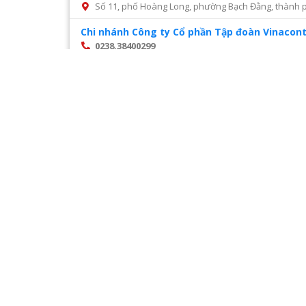
Số 11, phố Hoàng Long, phường Bạch Đằng, thành p
Chi nhánh Công ty Cổ phần Tập đoàn Vinacont
0238.38400299
Số 14, Mai Hắc Đế, thành phố Vinh, tỉnh Nghệ An
Chi nhánh Công ty Cổ phần tư vấn xây dựng đ
028 22216468
Số 45 đường số 2, phường Trường Thọ, thành phố 
Chi nhánh Công ty CP Cấp nước Hà Tĩnh – Tru
0987327676
Số 01 Đường Nguyễn Hoành Từ, khối phố 3, phường Đ
Chi nhánh Công ty CP Giám định Đại Việt tại H
024. 38521118
Số 10 Ngõ 3 Đặng Văn Ngữ phường Trung tự Đống Đ
Chi nhánh Công ty CP VIWACO – Trung tâm cơ
0986441908
Trạm tiếp áp Khu D, Ngõ 9, Đường Khuất Duy Tiến
Hà Nội
Trang
1
/
28
Chi nhánh Công ty TNHH Dịch vụ giám định Á