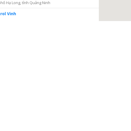
hố Hạ Long, tỉnh Quảng Ninh
rol Vinh
iện 2
Thủ Đức, thành phố Hồ Chí Minh
ng tâm Dịch vụ và Kiểm định Đồng hồ nước
ại Nại, thành phố Hà Tĩnh, tỉnh Hà Tĩnh
à Nội
a, Hà Nội
 điện
, phường Thanh Xuân Bắc, quận Thanh Xuân, thành phố
TIẾP TỤC
 Châu