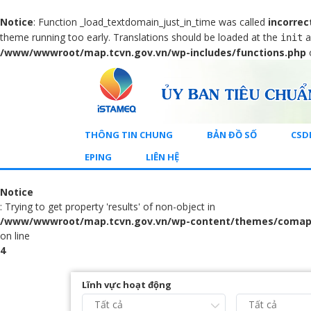
Notice
: Function _load_textdomain_just_in_time was called
incorrec
theme running too early. Translations should be loaded at the
a
init
/www/wwwroot/map.tcvn.gov.vn/wp-includes/functions.php
THÔNG TIN CHUNG
BẢN ĐỒ SỐ
CSD
EPING
LIÊN HỆ
Notice
: Trying to get property 'results' of non-object in
/www/wwwroot/map.tcvn.gov.vn/wp-content/themes/comap
on line
4
Lĩnh vực hoạt động